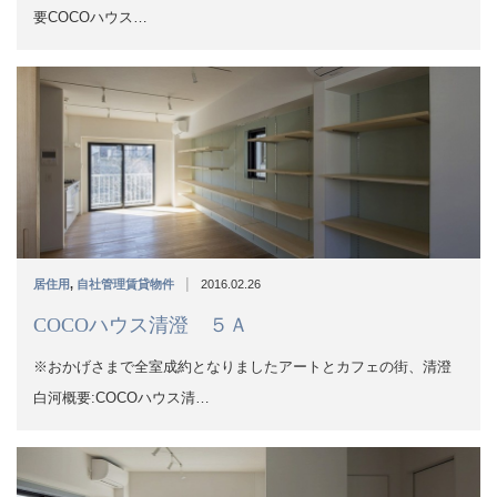
要COCOハウス…
|
居住用
,
自社管理賃貸物件
2016.02.26
COCOハウス清澄 ５Ａ
※おかげさまで全室成約となりましたアートとカフェの街、清澄
白河概要:COCOハウス清…