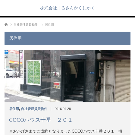
株式会社まるさんかくしかく
ホーム
自社管理賃貸物件
居住用
居住用
|
居住用
,
自社管理賃貸物件
2016.04.28
COCOハウス十番 ２０１
※おかげさまでご成約となりましたCOCOハウス十番２０１ 概