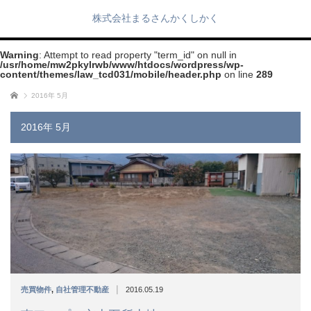
株式会社まるさんかくしかく
Warning
: Attempt to read property "term_id" on null in
/usr/home/mw2pkylrwb/www/htdocs/wordpress/wp-
content/themes/law_tcd031/mobile/header.php
on line
289
ホーム
2016年 5月
2016年 5月
|
売買物件
,
自社管理不動産
2016.05.19