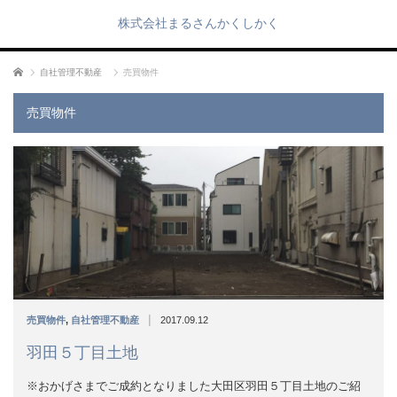
株式会社まるさんかくしかく
ホーム
自社管理不動産
売買物件
売買物件
|
売買物件
,
自社管理不動産
2017.09.12
羽田５丁目土地
※おかげさまでご成約となりました大田区羽田５丁目土地のご紹