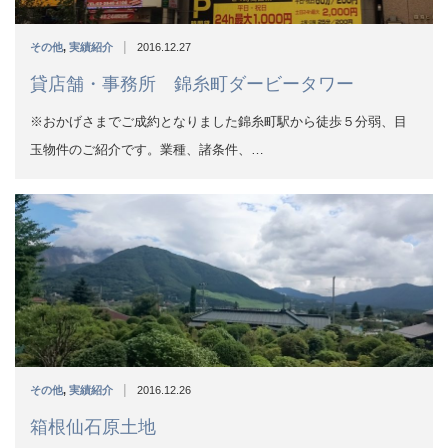
|
その他
,
実績紹介
2016.12.26
箱根仙石原土地
人気の箱根仙石原エリアの売土地物件情報別荘や保養所に最適な
場所です。おかげさまで完売しま…