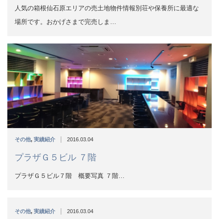
|
その他
,
実績紹介
2016.03.04
プラザＧ５ビル ７階
プラザＧ５ビル７階 概要写真 ７階…
|
その他
,
実績紹介
2016.03.04
プラザＧ５ビル ５Ａ
※おかげさまでご成約となりましたプラザＧ５ビル５階Ａ 概要
写真 ５階Ａ…
|
その他
,
実績紹介
2016.03.04