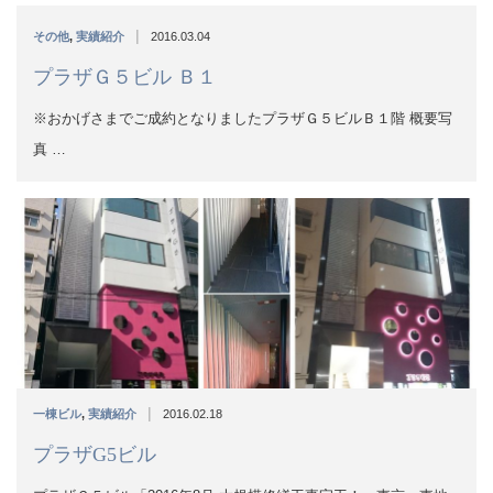
|
一棟ビル
,
実績紹介
2016.02.18
プラザG5ビル
プラザＧ５ビル「2016年8月 大規模修繕工事完工！」東京、東地
区の歓楽街「錦糸町」…
記事をロード中・・・