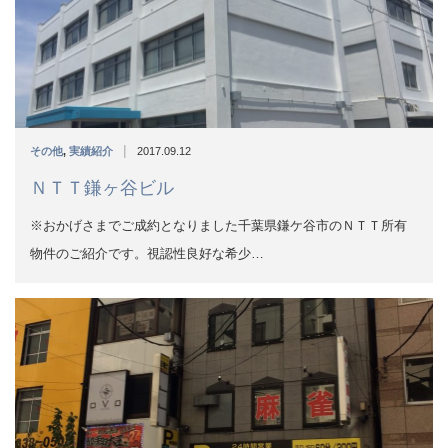
ＮＴＴ鎌ヶ谷ビル
※おかげさまでご成約となりました千葉県鎌ケ谷市のＮＴＴ所有
物件のご紹介です。視認性良好な希少…
|
その他
,
実績紹介
2016.12.27
貸店舗・事務所 錦糸町ダービータワー
※おかげさまでご成約となりました錦糸町駅から徒歩５分弱、目
玉物件のご紹介です。業種、諸条件、…