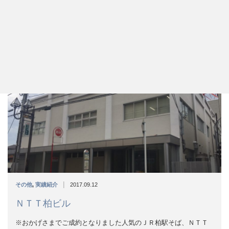
|
その他
,
実績紹介
2017.09.12
ＮＴＴ柏ビル
※おかげさまでご成約となりました人気のＪＲ柏駅そば、ＮＴＴ
所有物件のご紹介です。県道51…