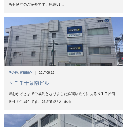
|
その他
,
実績紹介
2017.09.12
ＮＴＴ千葉南ビル
※おかげさまでご成約となりました蘇我駅近くにあるＮＴＴ所有
物件のご紹介です。幹線道路沿い角地…
|
その他
,
実績紹介
2017.09.12