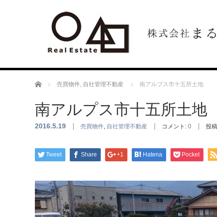
ホーム
売買物件
,
自社管理不動産
南アルプス市十五所土地
南アルプス市十五所土地
2016.5.19
売買物件
,
自社管理不動産
コメント:
0
投稿
Tweet
Share
+1
Hatena
Pocket