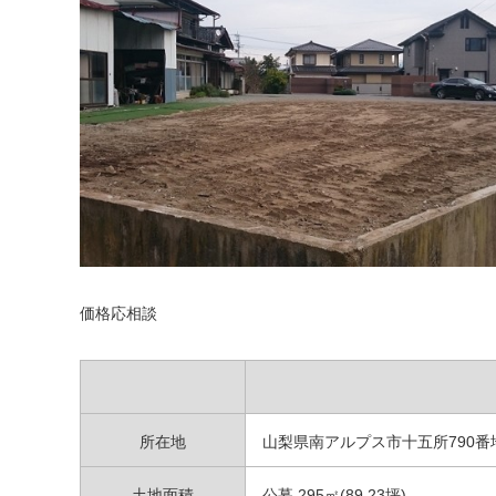
価格応相談
所在地
山梨県南アルプス市十五所790番
土地面積
公募 295㎡(89.23坪)