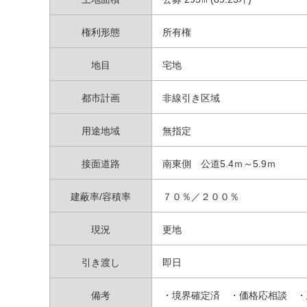
権利形態
所有権
地目
宅地
都市計画
非線引き区域
用途地域
無指定
接面道路
南東側 公道5.4ｍ～5.9ｍ
建蔽率/容積率
７０％／２００％
現況
更地
引き渡し
即日
備考
・境界確定済 ・価格応相談 ・